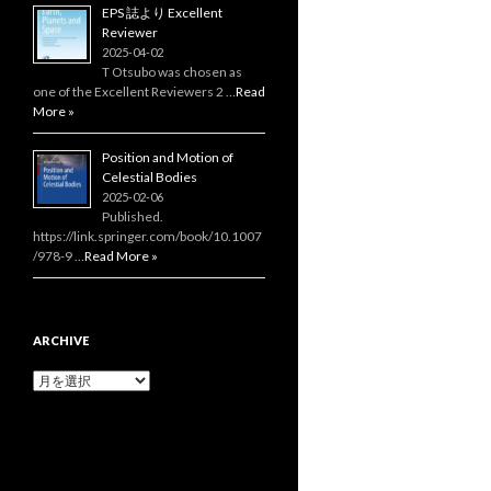
EPS 誌より Excellent
Reviewer
2025-04-02
T Otsubo was chosen as
one of the Excellent Reviewers 2 …
Read
More »
Position and Motion of
Celestial Bodies
2025-02-06
Published.
https://link.springer.com/book/10.1007
/978-9 …
Read More »
ARCHIVE
Archive