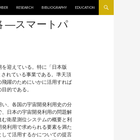
キップ
MBER
RESEARCH
BIBLIOGRAPHY
EDUCATION
 ―スマートパ
期を迎えている。特に「日本版
とされている事業である。準天頂
の飛躍のためにいかに活用すれば
の目的である。
用い、各国の宇宙開発利用史の分
で、日本の宇宙開発利用の問題解
進む衛星測位システムの概要と利
開発利用で求められる要素を満た
として活用するかについての提言