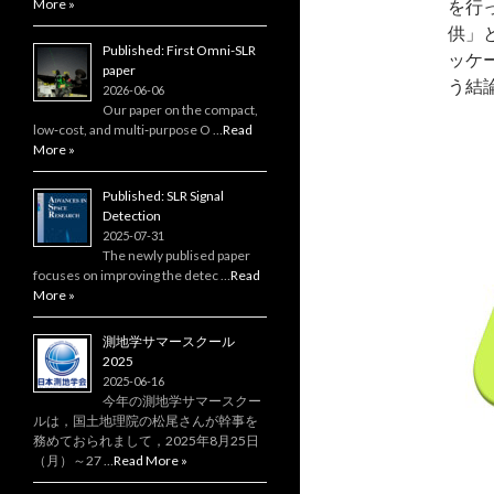
More »
を行
供」
Published: First Omni-SLR
ッケ
paper
う結
2026-06-06
Our paper on the compact,
low‑cost, and multi‑purpose O …
Read
More »
Published: SLR Signal
Detection
2025-07-31
The newly publised paper
focuses on improving the detec …
Read
More »
測地学サマースクール
2025
2025-06-16
今年の測地学サマースクー
ルは，国土地理院の松尾さんが幹事を
務めておられまして，2025年8月25日
（月）～27 …
Read More »