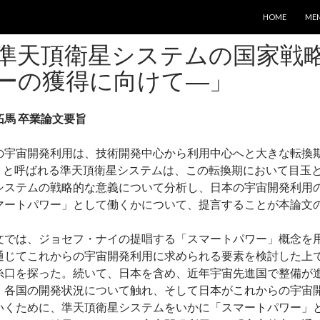
コンテンツへス
HOME
ME
準天頂衛星システムの国家戦略
ーの獲得に向けて―」
拓馬 卒業論文要旨
の宇宙開発利用は、技術開発中心から利用中心へと大きな転換
S」と呼ばれる準天頂衛星システムは、この転換期において目玉
システムの戦略的な意義について分析し、日本の宇宙開発利用
マートパワー」として働くかについて、提言することが本論文
文では、ジョセフ・ナイの提唱する「スマートパワー」概念を
通じてこれからの宇宙開発利用に求められる要素を検討した上
糸口を探った。続いて、日本を含め、近年宇宙先進国で整備が
、各国の開発状況について触れ、そして日本がこれからの宇宙
いくために、準天頂衛星システムをいかに「スマートパワー」