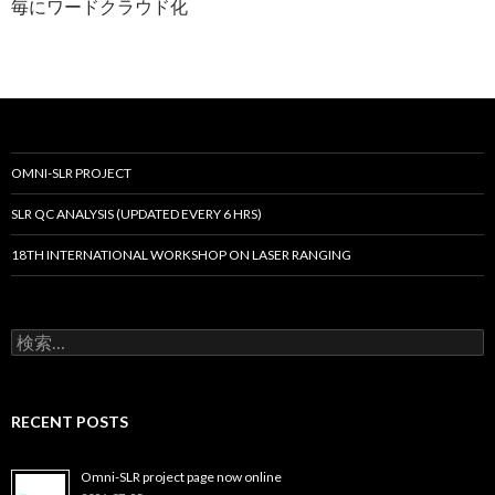
毎にワードクラウド化
OMNI-SLR PROJECT
SLR QC ANALYSIS (UPDATED EVERY 6 HRS)
18TH INTERNATIONAL WORKSHOP ON LASER RANGING
検
索:
RECENT POSTS
Omni-SLR project page now online