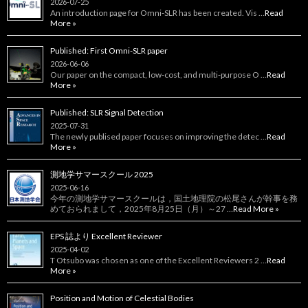
2026-07-25
An introduction page for Omni‑SLR has been created. Vis …
Read
More »
Published: First Omni-SLR paper
2026-06-06
Our paper on the compact, low‑cost, and multi‑purpose O …
Read
More »
Published: SLR Signal Detection
2025-07-31
The newly publised paper focuses on improving the detec …
Read
More »
測地学サマースクール 2025
2025-06-16
今年の測地学サマースクールは，国土地理院の松尾さんが幹事を務
めておられまして，2025年8月25日（月）～27 …
Read More »
EPS 誌より Excellent Reviewer
2025-04-02
T Otsubo was chosen as one of the Excellent Reviewers 2 …
Read
More »
Position and Motion of Celestial Bodies