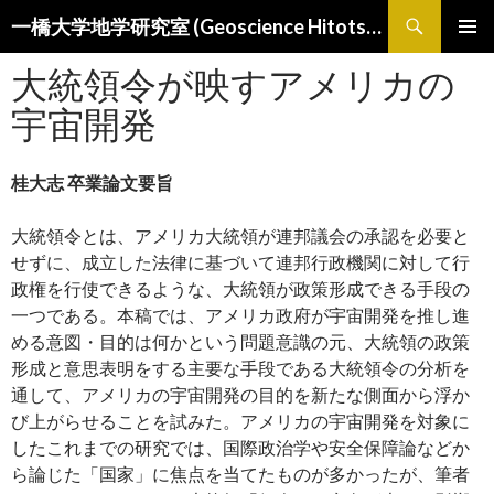
検
一橋大学地学研究室 (Geoscience Hitotsubashi)
索
コ
メインメ
ン
大統領令が映すアメリカの
ニュー
テ
宇宙開発
ン
ツ
へ
桂大志 卒業論文要旨
ス
キ
ッ
大統領令とは、アメリカ大統領が連邦議会の承認を必要と
プ
せずに、成立した法律に基づいて連邦行政機関に対して行
政権を行使できるような、大統領が政策形成できる手段の
一つである。本稿では、アメリカ政府が宇宙開発を推し進
める意図・目的は何かという問題意識の元、大統領の政策
形成と意思表明をする主要な手段である大統領令の分析を
通して、アメリカの宇宙開発の目的を新たな側面から浮か
び上がらせることを試みた。アメリカの宇宙開発を対象に
したこれまでの研究では、国際政治学や安全保障論などか
ら論じた「国家」に焦点を当てたものが多かったが、筆者