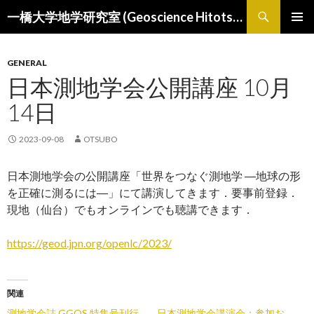
検
一橋大学地学研究室 (Geoscience Hitotsubashi)
索
コ
メインメ
ン
ニュー
テ
GENERAL
ン
日本測地学会公開講座 10月
ツ
へ
14日
ス
キ
2023-09-08
OTSUBO
ッ
プ
日本測地学会の公開講座「世界をつなぐ測地学 ―地球の形
を正確に測るには―」にて講演してきます．要事前登録．
現地（仙台）でもオンラインでも聴講できます．
https://geod.jpn.org/openlc/2023/
関連
測地学会誌 GGOS 特集号刊行
日本測地学会講演会：参加お