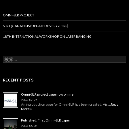
シ
ョ
OMNI-SLR PROJECT
ン
SLR QC ANALYSIS (UPDATED EVERY 6 HRS)
18TH INTERNATIONAL WORKSHOP ON LASER RANGING
検
索:
RECENT POSTS
Omni-SLR project page now online
2026-07-25
An introduction page for Omni‑SLR has been created. Vis …
Read
More »
Published: First Omni-SLR paper
2026-06-06