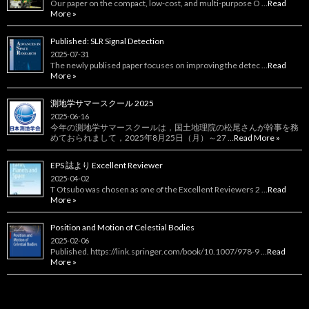
Our paper on the compact, low‑cost, and multi‑purpose O …
Read
More »
Published: SLR Signal Detection
2025-07-31
The newly publised paper focuses on improving the detec …
Read
More »
測地学サマースクール 2025
2025-06-16
今年の測地学サマースクールは，国土地理院の松尾さんが幹事を務
めておられまして，2025年8月25日（月）～27 …
Read More »
EPS 誌より Excellent Reviewer
2025-04-02
T Otsubo was chosen as one of the Excellent Reviewers 2 …
Read
More »
Position and Motion of Celestial Bodies
2025-02-06
Published. https://link.springer.com/book/10.1007/978-9 …
Read
More »