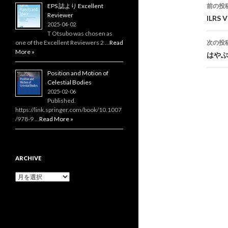
投
EPS 誌より Excellent
前の投
Reviewer
稿
ILRS V
2025-04-02
T Otsubo was chosen as
ナ
one of the Excellent Reviewers 2 …
Read
次の投
ビ
More »
はやぶ
ゲ
Position and Motion of
Celestial Bodies
ー
2025-02-06
Published.
シ
https://link.springer.com/book/10.1007
/978-9 …
Read More »
ョ
ン
ARCHIVE
Archive