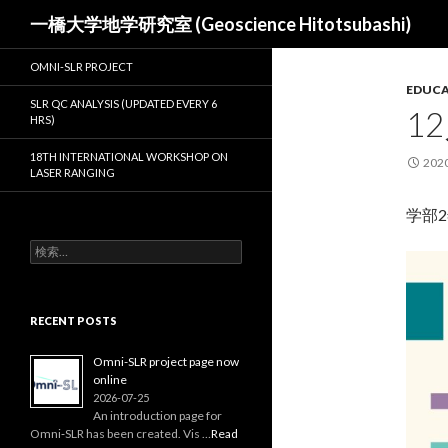
検
一橋大学地学研究室 (Geoscience Hitotsubashi)
索
OMNI-SLR PROJECT
EDUC
SLR QC ANALYSIS (UPDATED EVERY 6
1
HRS)
18TH INTERNATIONAL WORKSHOP ON
202
LASER RANGING
学部
検
索:
RECENT POSTS
Omni-SLR project page now
online
2026-07-25
An introduction page for
Omni‑SLR has been created. Vis …
Read