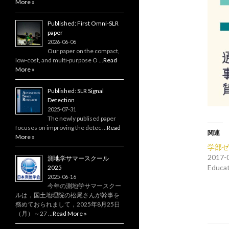
More »
Published: First Omni-SLR
paper
2026-06-06
Our paper on the compact,
low‑cost, and multi‑purpose O …
Read
More »
Published: SLR Signal
Detection
2025-07-31
The newly publised paper
focuses on improving the detec …
Read
関連
More »
学部ゼ
2017-
測地学サマースクール
Educat
2025
2025-06-16
今年の測地学サマースクー
ルは，国土地理院の松尾さんが幹事を
務めておられまして，2025年8月25日
（月）～27 …
Read More »