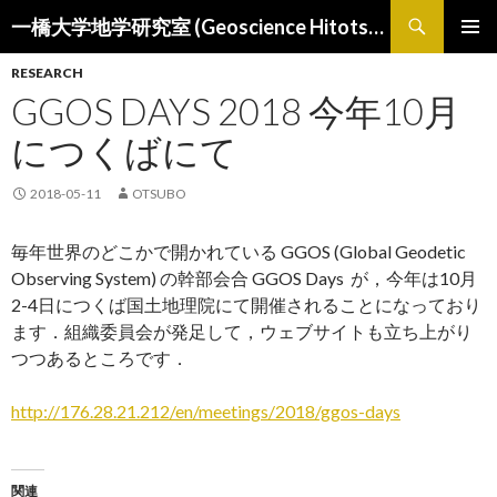
検
一橋大学地学研究室 (Geoscience Hitotsubashi)
索
コ
メインメ
ン
RESEARCH
ニュー
テ
GGOS DAYS 2018 今年10月
ン
ツ
につくばにて
へ
ス
2018-05-11
OTSUBO
キ
ッ
毎年世界のどこかで開かれている GGOS (Global Geodetic
プ
Observing System) の幹部会合 GGOS Days が，今年は10月
2-4日につくば国土地理院にて開催されることになっており
ます．組織委員会が発足して，ウェブサイトも立ち上がり
つつあるところです．
http://176.28.21.212/en/meetings/2018/ggos-days
関連