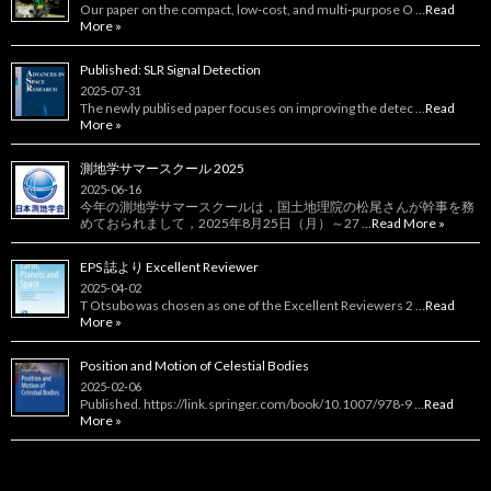
Our paper on the compact, low‑cost, and multi‑purpose O …
Read
More »
Published: SLR Signal Detection
2025-07-31
The newly publised paper focuses on improving the detec …
Read
More »
測地学サマースクール 2025
2025-06-16
今年の測地学サマースクールは，国土地理院の松尾さんが幹事を務
めておられまして，2025年8月25日（月）～27 …
Read More »
EPS 誌より Excellent Reviewer
2025-04-02
T Otsubo was chosen as one of the Excellent Reviewers 2 …
Read
More »
Position and Motion of Celestial Bodies
2025-02-06
Published. https://link.springer.com/book/10.1007/978-9 …
Read
More »