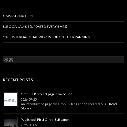
シ
ョ
OMNI-SLR PROJECT
ン
SLR QC ANALYSIS (UPDATED EVERY 6 HRS)
18TH INTERNATIONAL WORKSHOP ON LASER RANGING
検
索:
RECENT POSTS
Omni-SLR project page now online
2026-07-25
An introduction page for Omni‑SLR has been created. Vis …
Read
More »
Published: First Omni-SLR paper
2026-06-06