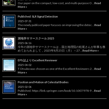
Our paper on the compact, low‑cost, and multi‑purpose O …
Read
More »
Published: SLR Signal Detection
2025-07-31
The newly publised paper focuses on improving the detec …
Read
More »
測地学サマースクール 2025
2025-06-16
今年の測地学サマースクールは，国土地理院の松尾さんが幹事を務
めておられまして，2025年8月25日（月）～27 …
Read More »
EPS 誌より Excellent Reviewer
2025-04-02
T Otsubo was chosen as one of the Excellent Reviewers 2 …
Read
More »
Position and Motion of Celestial Bodies
2025-02-06
Published. https://link.springer.com/book/10.1007/978-9 …
Read
More »