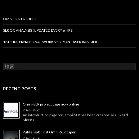
ゲ
ー
OMNI-SLR PROJECT
シ
SLR QC ANALYSIS (UPDATED EVERY 6 HRS)
ョ
18TH INTERNATIONAL WORKSHOP ON LASER RANGING
ン
検
索:
RECENT POSTS
Omni-SLR project page now online
2026-07-25
An introduction page for Omni‑SLR has been created. Vis …
Read
More »
Published: First Omni-SLR paper
2026-06-06