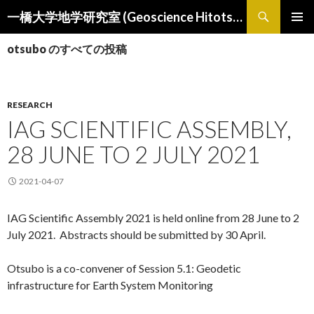
検
一橋大学地学研究室 (Geoscience Hitotsubashi)
索
コ
メインメ
ン
otsubo のすべての投稿
ニュー
テ
ン
ツ
へ
RESEARCH
ス
IAG SCIENTIFIC ASSEMBLY,
キ
ッ
28 JUNE TO 2 JULY 2021
プ
2021-04-07
IAG Scientific Assembly 2021 is held online from 28 June to 2
July 2021. Abstracts should be submitted by 30 April.
Otsubo is a co-convener of Session 5.1: Geodetic
infrastructure for Earth System Monitoring