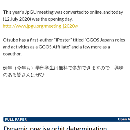
This year’s JpGU meeting was converted to online, and today
(12 July 2020) was the opening day.
http://www.jpgu.org/meeting_j2020v/
Otsubo has a first-author “iPoster” titled “GGOS Japan’s roles
and activities as a GGOS Affiliate” and a few more as a
coauthor.
例年（今年も）学部学生は無料で参加できますので，興味
のある皆さんはぜひ．