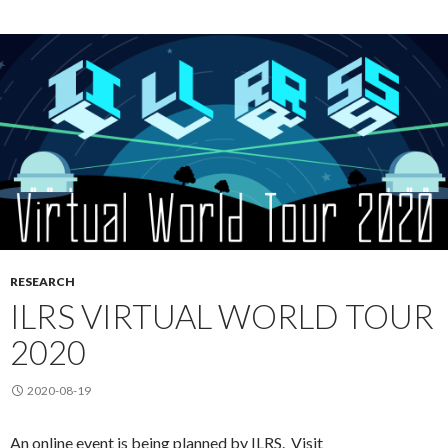
RESEARCH
ILRS VIRTUAL WORLD TOUR
2020
2020-08-19
An online event is being planned by ILRS. Visit