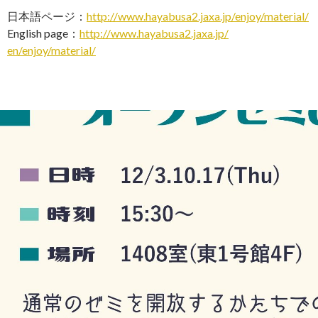
日本語ページ：
http://www.hayabusa2.ja
xa.jp/enjoy/material/
English page：
http://www.hayabusa2.jaxa.jp/
en/enjoy/material/