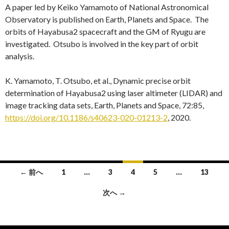
A paper led by Keiko Yamamoto of National Astronomical
Observatory is published on Earth, Planets and Space. The
orbits of Hayabusa2 spacecraft and the GM of Ryugu are
investigated. Otsubo is involved in the key part of orbit
analysis.
K. Yamamoto, T. Otsubo, et al., Dynamic precise orbit
determination of Hayabusa2 using laser altimeter (LIDAR) and
image tracking data sets, Earth, Planets and Space, 72:85,
https://doi.org/10.1186/s40623-020-01213-2
, 2020.
投
← 前へ
1
…
3
4
5
…
13
稿
次へ →
ナ
ビ