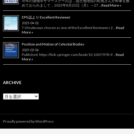
今年の測地学サマースクールは，国土地理院の松尾さんが幹事を務
めておられまして，2025年8月25日（月）～27 …
Read More »
EPS 誌より Excellent Reviewer
2025-04-02
T Otsubo was chosen as one of the Excellent Reviewers 2 …
Read
More »
Position and Motion of Celestial Bodies
2025-02-06
Published. https://link.springer.com/book/10.1007/978-9 …
Read
More »
ARCHIVE
Archive
Proudly powered by WordPress