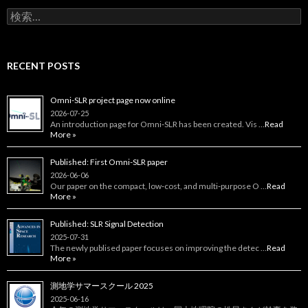
ン
検
索:
RECENT POSTS
Omni-SLR project page now online
2026-07-25
An introduction page for Omni‑SLR has been created. Vis …
Read
More »
Published: First Omni-SLR paper
2026-06-06
Our paper on the compact, low‑cost, and multi‑purpose O …
Read
More »
Published: SLR Signal Detection
2025-07-31
The newly publised paper focuses on improving the detec …
Read
More »
測地学サマースクール 2025
2025-06-16