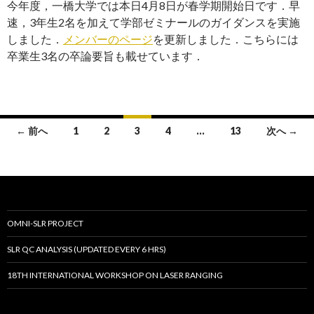
今年度，一橋大学では本日4月8日が春学期開始日です．早
速，3年生2名を加えて学部ゼミナールのガイダンスを実施
しました．
メンバーのページ
を更新しました．こちらには
卒業生3名の卒論要旨も載せています．
投
← 前へ
1
2
3
4
…
13
次へ →
稿
ナ
ビ
ゲ
OMNI-SLR PROJECT
ー
SLR QC ANALYSIS (UPDATED EVERY 6 HRS)
シ
18TH INTERNATIONAL WORKSHOP ON LASER RANGING
ョ