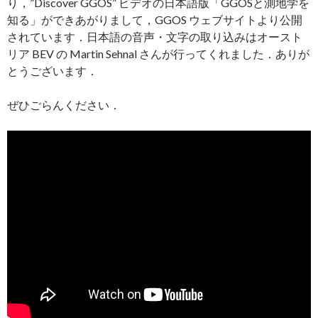
り，”Discover GGOS” ビデオの日本語版「GGOSと測地学を
知る」ができあがりまして，GGOS ウェブサイトより公開
されています．日本語の音声・文字の取り込みはオースト
リア BEV の Martin Sehnal さんが行ってくれました．ありが
とうございます．
ぜひごらんください．