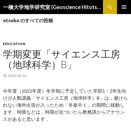
検
一橋大学地学研究室 (Geoscience Hitotsubashi)
索
コ
メインメ
ン
otsubo のすべての投稿
ニュー
テ
ン
ツ
へ
EDUCATION
ス
学期変更「サイエンス工房
キ
ッ
（地球科学）B」
プ
2022-06-13
今年度（2022年度）冬学期に予定していた学部1・2年生向
け少人数講義「サイエンス工房（地球科学）B」は，避けら
れない海外出張が入ったため「冬集中１」の期間に移動し
ます．時限などは，時期が近づいたら教務課からアナウン
スがあると思います．